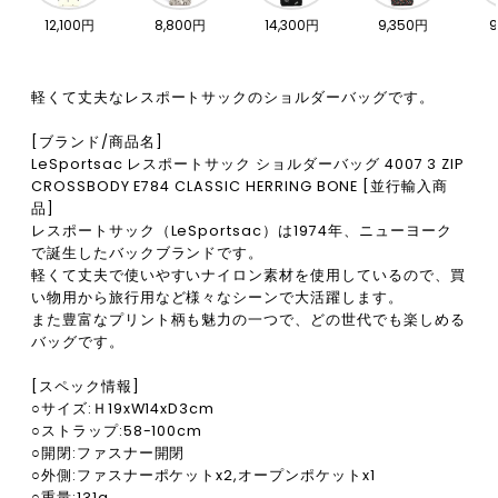
12,100円
8,800円
14,300円
9,350円
9
軽くて丈夫なレスポートサックのショルダーバッグです。
[ブランド/商品名]
LeSportsac レスポートサック ショルダーバッグ 4007 3 ZIP
CROSSBODY E784 CLASSIC HERRING BONE [並行輸入商
品]
レスポートサック（LeSportsac）は1974年、ニューヨーク
で誕生したバックブランドです。
軽くて丈夫で使いやすいナイロン素材を使用しているので、買
い物用から旅行用など様々なシーンで大活躍します。
また豊富なプリント柄も魅力の一つで、どの世代でも楽しめる
バッグです。
[スペック情報]
○サイズ:Ｈ19xW14xD3cm
○ストラップ:58-100cm
○開閉:ファスナー開閉
○外側:ファスナーポケットx2,オープンポケットx1
○重量:131g