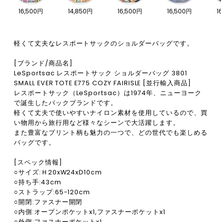
16,500円
14,850円
16,500円
16,500円
1
軽くて丈夫なレスポートサックのショルダーバッグです。
[ブランド/商品名]
LeSportsac レスポートサック ショルダーバッグ 3801
SMALL EVER TOTE E775 COZY FAIRISLE [並行輸入商品]
レスポートサック（LeSportsac）は1974年、ニューヨーク
で誕生したバックブランドです。
軽くて丈夫で使いやすいナイロン素材を使用しているので、買
い物用から旅行用など様々なシーンで大活躍します。
また豊富なプリント柄も魅力の一つで、どの世代でも楽しめる
バッグです。
[スペック情報]
○サイズ:Ｈ20xW24xD10cm
○持ち手:43cm
○ストラップ:65-120cm
○開閉:ファスナー開閉
○内側:オープンポケットx1,ファスナーポケットx1
○外側:ファスナーポケットx1