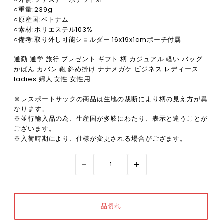
○重量:239g
○原産国:ベトナム
○素材:ポリエステル103%
○備考:取り外し可能ショルダー 16x19x1cmポーチ付属
通勤 通学 旅行 プレゼント ギフト 柄 カジュアル 軽い バッグ
かばん カバン 鞄 斜め掛け ナナメガケ ビジネス レディース
ladies 婦人 女性 女性用
※レスポートサックの商品は生地の裁断により柄の見え方が異
なります。
※並行輸入品の為、生産国が多岐にわたり、表示と違うことが
ございます。
※入荷時期により、仕様が変更される場合がござます。
-
+