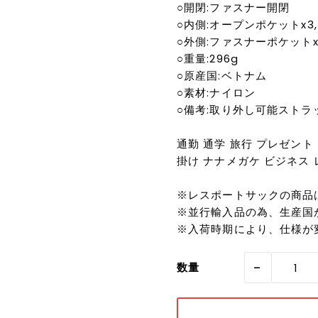
○開閉:ファスナー開閉
○内側:オープンポケットx3
○外側:ファスナーポケットx
○重量:296g
○原産国:ベトナム
○素材:ナイロン
○備考:取り外し可能ストラ
通勤 通学 旅行 プレゼント 
掛け ナナメガケ ビジネス レ
※レスポートサックの商品
※並行輸入品の為、生産国
※入荷時期により、仕様が
-
数量