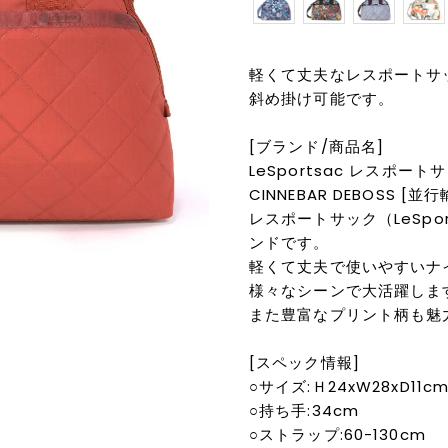
軽くて丈夫なレスポートサ
斜め掛け可能です。
[ブランド/商品名]
LeSportsac レスポートサ
CINNEBAR DEBOSS [並
レスポートサック（LeSpo
ンドです。
軽くて丈夫で使いやすいナ
様々なシーンで大活躍しま
また豊富なプリント柄も魅
[スペック情報]
○サイズ:Ｈ24xW28xD11c
○持ち手:34cm
○ストラップ:60-130cm