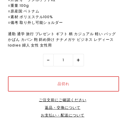
○重量:100g
○原産国:ベトナム
○素材:ポリエステル100%
○備考:取り外し可能ショルダー
通勤 通学 旅行 プレゼント ギフト 柄 カジュアル 軽い バッグ
かばん カバン 鞄 斜め掛け ナナメガケ ビジネス レディース
ladies 婦人 女性 女性用
-
+
ご注文前にご確認ください
返品・交換について
お支払い・配送について