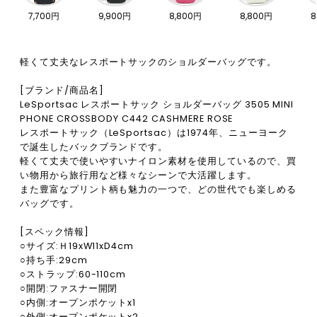
7,700円
9,900円
8,800円
8,800円
8
軽くて丈夫なレスポートサックのショルダーバッグです。
[ブランド/商品名]
LeSportsac レスポートサック ショルダーバッグ 3505 MINI
PHONE CROSSBODY C442 CASHMERE ROSE
レスポートサック（LeSportsac）は1974年、ニューヨーク
で誕生したバックブランドです。
軽くて丈夫で使いやすいナイロン素材を使用しているので、買
い物用から旅行用など様々なシーンで大活躍します。
また豊富なプリント柄も魅力の一つで、どの世代でも楽しめる
バッグです。
[スペック情報]
○サイズ:Ｈ19xW11xD4cm
○持ち手:29cm
○ストラップ:60-110cm
○開閉:ファスナー開閉
○内側:オープンポケットx1
○外側:オープンポケットx2