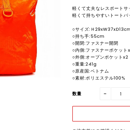
軽くて丈夫なレスポートサッ
軽くて持ちやすいトートバ
○サイズ:Ｈ29xW37xD13c
○持ち手:55cm
○開閉:ファスナー開閉
○内側:ファスナーポケットx1
○外側:オープンポケットx2
○重量:241g
○原産国:ベトナム
○素材:ポリエステル100%
-
数量