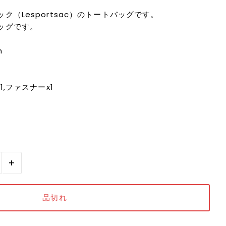
ク（Lesportsac）のトートバッグです。
ッグです。
m
,ファスナーx1
+