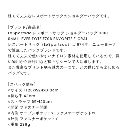
軽くて丈夫なレスポートサックのショルダーバッグです。
[ブランド/商品名]
LeSportsac レスポートサック ショルダーバッグ 3801
SMALL EVER TOTE E706 FAVORITE FLORAL
レスポートサック（LeSportsac）は1974年、ニューヨーク
で誕生したバックブランドです。
軽くて丈夫で使いやすいナイロン素材を使用しているので、買
い物用から旅行用など様々なシーンで大活躍します。
また豊富なプリント柄も魅力の一つで、どの世代でも楽しめる
バッグです。
[スペック情報]
○サイズ:Ｈ20xW24xD10cm
○持ち手:43cm
○ストラップ:65-120cm
○開閉:ファスナー開閉
○内側:オープンポケットx1,ファスナーポケットx1
○外側:ファスナーポケットx1
○重量:239g