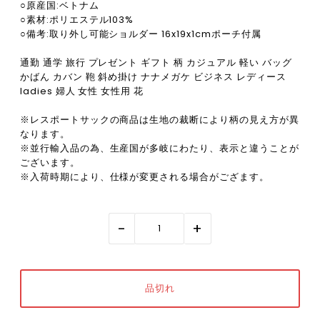
○原産国:ベトナム
○素材:ポリエステル103%
○備考:取り外し可能ショルダー 16x19x1cmポーチ付属
通勤 通学 旅行 プレゼント ギフト 柄 カジュアル 軽い バッグ
かばん カバン 鞄 斜め掛け ナナメガケ ビジネス レディース
ladies 婦人 女性 女性用 花
※レスポートサックの商品は生地の裁断により柄の見え方が異
なります。
※並行輸入品の為、生産国が多岐にわたり、表示と違うことが
ございます。
※入荷時期により、仕様が変更される場合がござます。
-
+