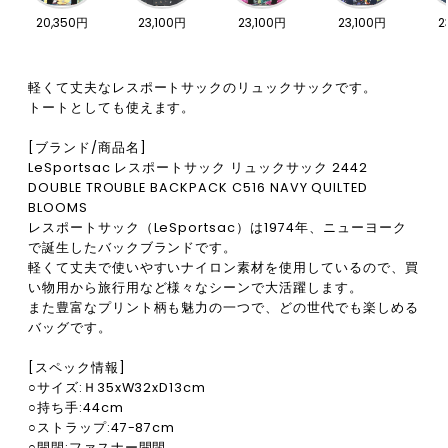
20,350円
23,100円
23,100円
23,100円
2
軽くて丈夫なレスポートサックのリュックサックです。
トートとしても使えます。
[ブランド/商品名]
LeSportsac レスポートサック リュックサック 2442
DOUBLE TROUBLE BACKPACK C516 NAVY QUILTED
BLOOMS
レスポートサック（LeSportsac）は1974年、ニューヨーク
で誕生したバックブランドです。
軽くて丈夫で使いやすいナイロン素材を使用しているので、買
い物用から旅行用など様々なシーンで大活躍します。
また豊富なプリント柄も魅力の一つで、どの世代でも楽しめる
バッグです。
[スペック情報]
○サイズ:Ｈ35xW32xD13cm
○持ち手:44cm
○ストラップ:47-87cm
○開閉:ファスナー開閉