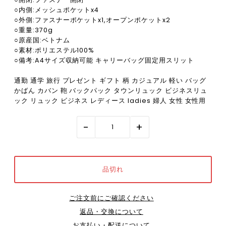
○内側:メッシュポケットx4
○外側:ファスナーポケットx1,オープンポケットx2
○重量:370g
○原産国:ベトナム
○素材:ポリエステル100%
○備考:A4サイズ収納可能 キャリーバッグ固定用スリット
通勤 通学 旅行 プレゼント ギフト 柄 カジュアル 軽い バッグ
かばん カバン 鞄 バックパック タウンリュック ビジネスリュ
ック リュック ビジネス レディース ladies 婦人 女性 女性用
-
+
ご注文前にご確認ください
返品・交換について
お支払い・配送について