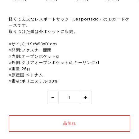
軽くて丈夫なレスポートサック（Lesportsac）のIDカードケ
ースです。
取りつけた鍵は外ポケットに収納。
○サイズ:Ｈ9xW13xD1cm
○開閉:ファスナー開閉
○内側:オープンポケットx1
○外側:クリアオープンポケットx1,キーリングx1
○重量:26g
○原産国:ベトナム
○素材:ポリエステル100%
-
+