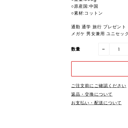
○原産国:中国
○素材:コットン
通勤 通学 旅行 プレゼント 
メガケ 男女兼用 ユニセッ
-
数量
ご注文前にご確認ください
返品・交換について
お支払い・配送について