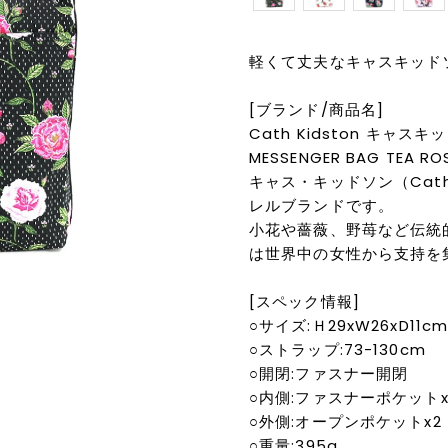
軽くて丈夫なキャスキッド
[ブランド/商品名]
Cath Kidston キャスキッ
MESSENGER BAG TEA RO
キャス・キッドソン（Cat
レルブランドです。
小花や薔薇、野苺など伝統
は世界中の女性から支持を
[スペック情報]
○サイズ:Ｈ29xW26xD11c
○ストラップ:73-130cm
○開閉:ファスナー開閉
○内側:ファスナーポケットx
○外側:オープンポケットx2
○重量:395g