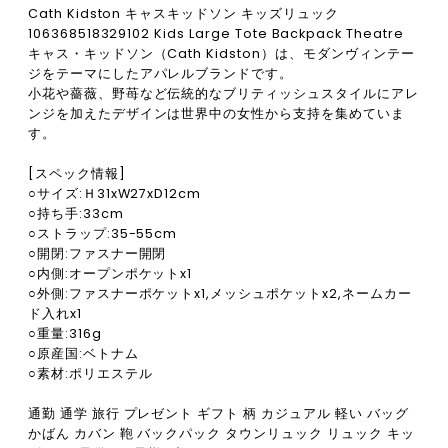
Cath Kidston キャスキッドソン キッズリュック
106368518329102 Kids Large Tote Backpack Theatre
キャス・キッドソン（Cath Kidston）は、モダンヴィンテー
ジをテーマにしたアパレルブランドです。
小花や薔薇、野苺など伝統的なブリティッシュスタイルにアレ
ンジを加えたデザインは世界中の女性から支持を集めていま
す。
[スペック情報]
○サイズ:Ｈ31xW27xD12cm
○持ち手:33cm
○ストラップ:35-55cm
○開閉:ファスナー開閉
○内側:オープンポケットx1
○外側:ファスナーポケットx1,メッシュポケットx2,ネームカー
ド入れx1
○重量:316g
○原産国:ベトナム
○素材:ポリエステル
通勤 通学 旅行 プレゼント ギフト 柄 カジュアル 軽い バッグ
かばん カバン 鞄 バックパック タウンリュック リュック キッ