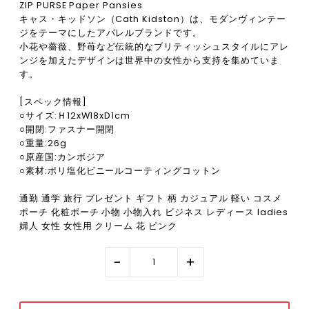
ZIP PURSE Paper Pansies
キャス・キッドソン（Cath Kidston）は、モダンヴィンテー
ジをテーマにしたアパレルブランドです。
小花や薔薇、野苺など伝統的なブリティッシュスタイルにアレ
ンジを加えたデザインは世界中の女性から支持を集めていま
す。
[スペック情報]
○サイズ:Ｈ12xW18xD1cm
○開閉:ファスナー開閉
○重量:26g
○原産国:カンボジア
○素材:ポリ塩化ビニールコーティングコットン
通勤 通学 旅行 プレゼント ギフト 柄 カジュアル 軽い コスメ
ポーチ 化粧ポーチ 小物 小物入れ ビジネス レディース ladies
婦人 女性 女性用 クリーム 花 ピンク
-
+