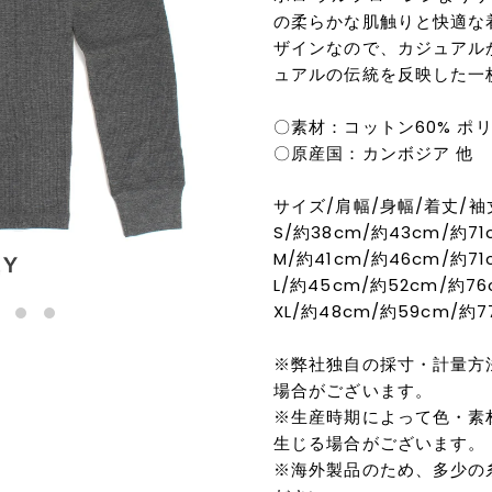
の柔らかな肌触りと快適な
ザインなので、カジュアル
ュアルの伝統を反映した一
〇素材：コットン60% ポ
〇原産国：カンボジア 他
サイズ/肩幅/身幅/着丈/袖
S/約38cm/約43cm/約71
M/約41cm/約46cm/約71
L/約45cm/約52cm/約76
XL/約48cm/約59cm/約7
※弊社独自の採寸・計量方
場合がございます。
※生産時期によって色・素
生じる場合がございます。
※海外製品のため、多少の