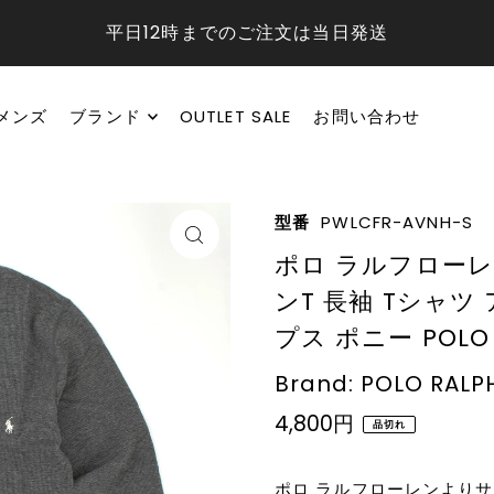
平日12時までのご注文は当日発送
メンズ
ブランド
OUTLET SALE
お問い合わせ
型番
PWLCFR-AVNH-S
ポロ ラルフローレ
ンT 長袖 Tシャツ
プス ポニー POLO R
Brand: POLO RALP
4,800円
品切れ
ポロ ラルフローレンより