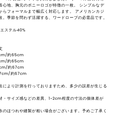
着心地、胸元のポニーロゴが特徴の一枚。 シンプルなデ
からフォーマルまで幅広く対応します。 アメリカンカジ
枚。季節を問わず活躍する、ワードローブの必需品です。
リエステル40%
丈
cm/約65cm
cm/約65cm
cm/約67cm
7cm/約67cm
法により計測を行っておりますため、多少の誤差が生じる
材・サイズ感などの差異、1~2cm程度の寸法の個体差が
糸のほつれや縫製が粗い場合がございます。予めご了承く