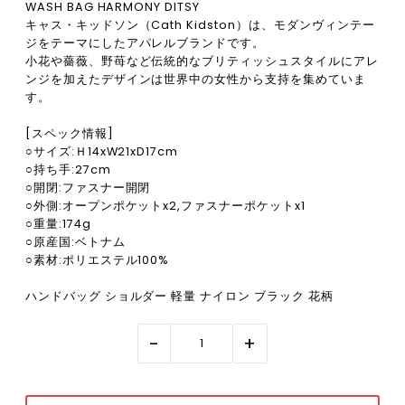
WASH BAG HARMONY DITSY
キャス・キッドソン（Cath Kidston）は、モダンヴィンテー
ジをテーマにしたアパレルブランドです。
小花や薔薇、野苺など伝統的なブリティッシュスタイルにアレ
ンジを加えたデザインは世界中の女性から支持を集めていま
す。
[スペック情報]
○サイズ:Ｈ14xW21xD17cm
○持ち手:27cm
○開閉:ファスナー開閉
○外側:オープンポケットx2,ファスナーポケットx1
○重量:174g
○原産国:ベトナム
○素材:ポリエステル100%
ハンドバッグ ショルダー 軽量 ナイロン ブラック 花柄
-
+