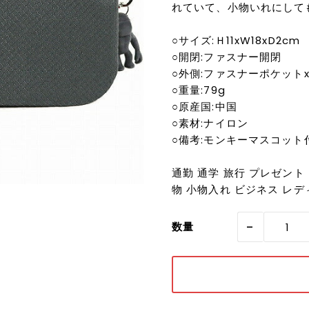
れていて、小物いれにして
○サイズ:Ｈ11xW18xD2cm
○開閉:ファスナー開閉
○外側:ファスナーポケットx
○重量:79g
○原産国:中国
○素材:ナイロン
○備考:モンキーマスコット
通勤 通学 旅行 プレゼント
物 小物入れ ビジネス レディ
-
数量