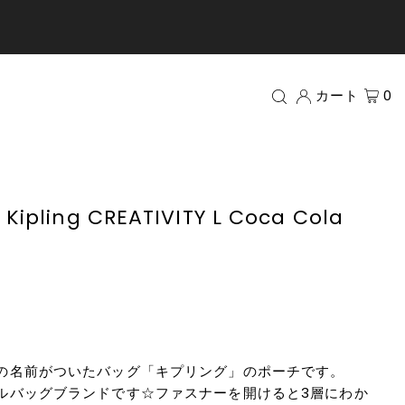
カート
0
ling CREATIVITY L Coca Cola
の名前がついたバッグ「キプリング」のポーチです。
ルバッグブランドです☆ファスナーを開けると3層にわか