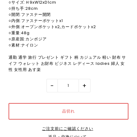
○サイズ:Ｈ9xW12xD1cm
○持ち手:28cm
○開閉:ファスナー開閉
○内側:ファスナーポケットx1
○外側:オープンポケットx2,カードポケットx2
○重量:48g
○原産国:カンボジア
○素材:ナイロン
通勤 通学 旅行 プレゼント ギフト 柄 カジュアル 軽い 財布 サ
イフ ウォレット お財布 ビジネス レディース ladies 婦人 女
性 女性用 あす楽
-
+
ご注文前にご確認ください
返品・交換について