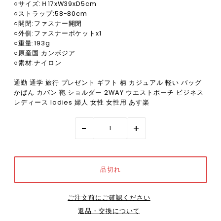
○サイズ:Ｈ17xW39xD5cm
○ストラップ:58-80cm
○開閉:ファスナー開閉
○外側:ファスナーポケットx1
○重量:193g
○原産国:カンボジア
○素材:ナイロン
通勤 通学 旅行 プレゼント ギフト 柄 カジュアル 軽い バッグ
かばん カバン 鞄 ショルダー 2WAY ウエストポーチ ビジネス
レディース ladies 婦人 女性 女性用 あす楽
-
+
ご注文前にご確認ください
返品・交換について