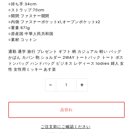
○持ち手:34cm
○ストラップ:70cm
○開閉:ファスナー開閉
○内側:ファスナーポケットx1,オープンポケットx2
○重量:671g
○原産国:中華人民共和国
○素材:コットン
通勤 通学 旅行 プレゼント ギフト 柄 カジュアル 軽い バッグ
かばん カバン 鞄 ショルダー 2WAY トートバック トート ボス
トンバッグ ハンドバッグ ビジネス レディース ladies 婦人 女
性 女性用ミッキー あす楽
-
+
ご注文前にご確認ください