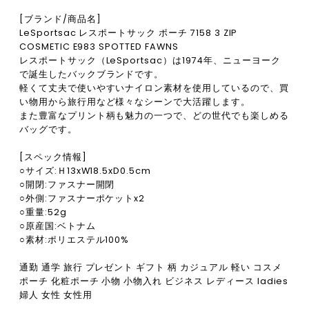
[ブランド/商品名]
LeSportsac レスポートサック ポーチ 7158 3 ZIP
COSMETIC E983 SPOTTED FAWNS
レスポートサック（LeSportsac）は1974年、ニューヨーク
で誕生したバックブランドです。
軽くて丈夫で使いやすいナイロン素材を使用しているので、買
い物用から旅行用など様々なシーンで大活躍します。
また豊富なプリント柄も魅力の一つで、どの世代でも楽しめる
バッグです。
[スペック情報]
○サイズ:Ｈ13xW18.5xD0.5cm
○開閉:ファスナー開閉
○外側:ファスナーポケットx2
○重量:52g
○原産国:ベトナム
○素材:ポリエステル100%
通勤 通学 旅行 プレゼント ギフト 柄 カジュアル 軽い コスメ
ポーチ 化粧ポーチ 小物 小物入れ ビジネス レディース ladies
婦人 女性 女性用