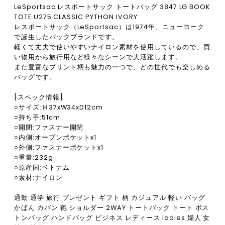
LeSportsac レスポートサック トートバッグ 3847 LG BOOK
TOTE U275 CLASSIC PYTHON IVORY
レスポートサック（LeSportsac）は1974年、ニューヨーク
で誕生したバックブランドです。
軽くて丈夫で使いやすいナイロン素材を使用しているので、買
い物用から旅行用など様々なシーンで大活躍します。
また豊富なプリント柄も魅力の一つで、どの世代でも楽しめる
バッグです。
[スペック情報]
○サイズ:Ｈ37xW34xD12cm
○持ち手:51cm
○開閉:ファスナー開閉
○内側:オープンポケットx1
○外側:ファスナーポケットx1
○重量:232g
○原産国:ベトナム
○素材:ナイロン
通勤 通学 旅行 プレゼント ギフト 柄 カジュアル 軽い バッグ
かばん カバン 鞄 ショルダー 2WAY トートバック トート ボス
トンバッグ ハンドバッグ ビジネス レディース ladies 婦人 女