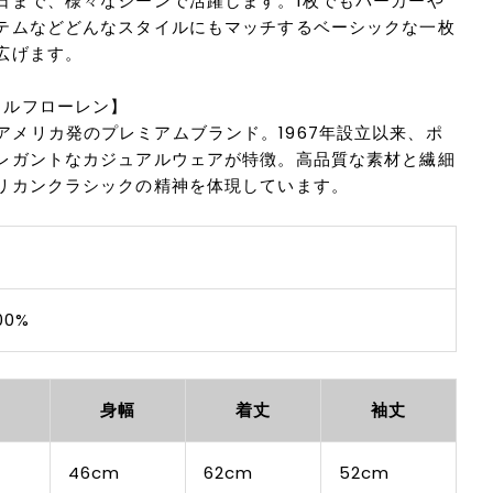
日まで、様々なシーンで活躍します。1枚でもパーカーや
テムなどどんなスタイルにもマッチするベーシックな一枚
広げます。
N/ラルフローレン】
ENは、アメリカ発のプレミアムブランド。1967年設立以来、ポ
レガントなカジュアルウェアが特徴。高品質な素材と繊細
リカンクラシックの精神を体現しています。
00%
幅
身幅
着丈
袖丈
46cm
62cm
52cm