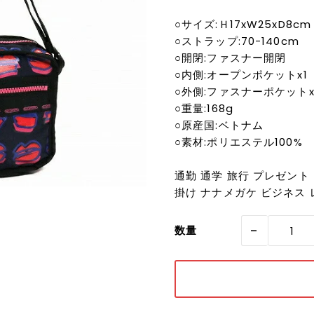
○サイズ:Ｈ17xW25xD8cm
○ストラップ:70-140cm
○開閉:ファスナー開閉
○内側:オープンポケットx1
○外側:ファスナーポケットx
○重量:168g
○原産国:ベトナム
○素材:ポリエステル100%
通勤 通学 旅行 プレゼント 
掛け ナナメガケ ビジネス レ
-
数量