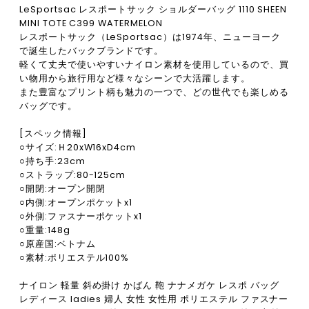
LeSportsac レスポートサック ショルダーバッグ 1110 SHEEN
MINI TOTE C399 WATERMELON
レスポートサック（LeSportsac）は1974年、ニューヨーク
で誕生したバックブランドです。
軽くて丈夫で使いやすいナイロン素材を使用しているので、買
い物用から旅行用など様々なシーンで大活躍します。
また豊富なプリント柄も魅力の一つで、どの世代でも楽しめる
バッグです。
[スペック情報]
○サイズ:Ｈ20xW16xD4cm
○持ち手:23cm
○ストラップ:80-125cm
○開閉:オープン開閉
○内側:オープンポケットx1
○外側:ファスナーポケットx1
○重量:148g
○原産国:ベトナム
○素材:ポリエステル100%
ナイロン 軽量 斜め掛け かばん 鞄 ナナメガケ レスポ バッグ
レディース ladies 婦人 女性 女性用 ポリエステル ファスナー