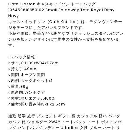
Cath Kidston キャスキッドソン トートバッグ
106450618650102 Small Foldaway Tote Royal Ditsy
Navy
キャス・キッドソン（Cath Kidston）は、モダンヴィンテー
ジをテーマにしたアパレルブランドです。
小花や薔薇、野苺など伝統的なブリティッシュスタイルにアレ
ンジを加えたデザインは世界中の女性から支持を集めていま
す。
[スペック情報]
○サイズ:Ｈ39xW34xD7cm
○持ち手:49cm
○開閉:オープン開閉
○内側:ホックポケットx1
○重量:89g
○原産国:カンボジア
○素材:ポリエステル100%
○備考:折り畳み時13x11x2.5cm
通勤 通学 旅行 プレゼント ギフト 柄 カジュアル 軽い バッグ
カバン 鞄 ショルダー 2WAY トートバック トート ボストンバ
ッグ ハンドバッグ レディース ladies 女性 ブルー ハート リ