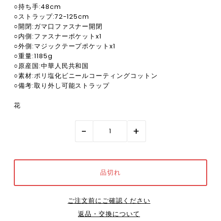
○持ち手:48cm
○ストラップ:72-125cm
○開閉:ガマ口ファスナー開閉
○内側:ファスナーポケットx1
○外側:マジックテープポケットx1
○重量:1185g
○原産国:中華人民共和国
○素材:ポリ塩化ビニールコーティングコットン
○備考:取り外し可能ストラップ
花
-
+
ご注文前にご確認ください
返品・交換について