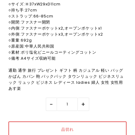
○サイズ:Ｈ37xW29xD11cm
○持ち手:27cm
○ストラップ:66-85cm
○開閉:ファスナー開閉
○内側:ファスナーポケットx2,オープンポケットx1
○外側:ファスナーポケットx3,オープンポケットx2
○重量:692g
○原産国:中華人民共和国
○素材:ポリ塩化ビニールコーティングコットン
○備考:A4サイズ収納可能
通勤 通学 旅行 プレゼント ギフト 柄 カジュアル 軽い バッグ
かばん カバン 鞄 バックパック タウンリュック ビジネスリュ
ック リュック ビジネス レディース ladies 婦人 女性 女性用
あす楽
-
+