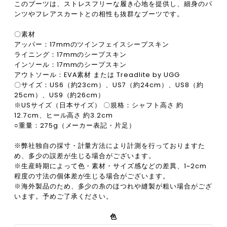
このブーツは、ストレスフリーな履き心地を提供し、細身のパ
ンツやフレアスカートとの相性も抜群なブーツです。
〇素材
アッパー：17mmのツインフェイスシープスキン
ライニング：17mmのシープスキン
インソール：17mmのシープスキン
アウトソール：EVA素材 または Treadlite by UGG
〇サイズ：US6（約23cm）、US7（約24cm）、US8（約
25cm）、US9（約26cm）
※USサイズ（日本サイズ） 〇規格：シャフト高さ 約
12.7cm、ヒール高さ 約3.2cm
○重量：275g（メーカー表記・片足）
※弊社独自の採寸・計量方法により計測を行っておりますた
め、多少の誤差が生じる場合がございます。
※生産時期によって色・素材・サイズ感などの差異、1~2cm
程度の寸法の個体差が生じる場合がございます。
※海外製品のため、多少の糸のほつれや縫製が粗い場合がござ
います。予めご了承ください。
色