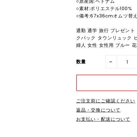
○原産国:ベトナム
○素材:ポリエステル100%
○備考:67x36cmオムツ替え
通勤 通学 旅行 プレゼント 
クパック タウンリュック ビ
婦人 女性 女性用 ブルー 
-
数量
ご注文前にご確認ください
返品・交換について
お支払い・配送について