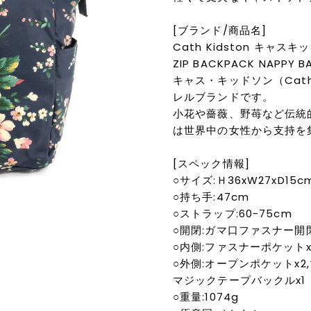
[ブランド/商品名]
Cath Kidston キャスキ
ZIP BACKPACK NAPPY BA
キャス・キッドソン（Cat
レルブランドです。
小花や薔薇、野苺など伝統
は世界中の女性から支持を
[スペック情報]
○サイズ:Ｈ36xW27xD15c
○持ち手:47cm
○ストラップ:60-75cm
○開閉:ガマ口ファスナー開
○内側:ファスナーポケットx
○外側:オープンポケットx2
マジックテープバックルx1
○重量:1074g