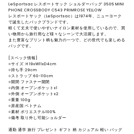
LeSportsac レスポートサック ショルダーバッグ 3505 MINI
PHONE CROSSBODY C543 PRIMROSE YELLOW
レスポートサック（LeSportsac）は1974年、ニューヨーク
で誕生したバックブランドです。
軽くて丈夫で使いやすいナイロン素材を使用しているので、買
い物用から旅行用など様々なシーンで大活躍します。
また豊富なプリント柄も魅力の一つで、どの世代でも楽しめる
バッグです。
[スペック情報]
○サイズ:Ｈ19xW11xD4cm
○持ち手:29cm
○ストラップ:60-110cm
○開閉:ファスナー開閉
○内側:オープンポケットx1
○外側:オープンポケットx2
○重量:100g
○原産国:ベトナム
○素材:ポリエステル100%
○備考:取り外し可能ショルダー
通勤 通学 旅行 プレゼント ギフト 柄 カジュアル 軽い バッグ