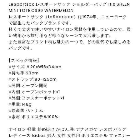
LeSportsac レスポートサック ショルダーバッグ 1110 SHEEN
MINI TOTE C399 WATERMELON
レスポートサック（LeSportsac）は1974年、ニューヨーク
で誕生したバックブランドです。
軽くて丈夫で使いやすいナイロン素材を使用しているので、買
い物用から旅行用など様々なシーンで大活躍します。
また豊富なプリント柄も魅力の一つで、どの世代でも楽しめる
バッグです。
[スペック情報]
○サイズ:Ｈ20xW16xD4cm
○持ち手:23cm
○ストラップ:80-125cm
○開閉:オープン開閉
○内側:オープンポケットx1
○外側:ファスナーポケットx1
○重量:148g
○原産国:ベトナム
○素材:ポリエステル100%
ナイロン 軽量 斜め掛け かばん 鞄 ナナメガケ レスポ バッグ
レディース ladies 婦人 女性 女性用 ポリエステル ファスナー