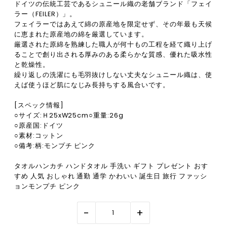
ドイツの伝統工芸であるシュニール織の老舗ブランド「フェイ
ラー（FEILER）」。
フェイラーではあえて綿の原産地を限定せず、その年最も天候
に恵まれた原産地の綿を厳選しています。
厳選された原綿を熟練した職人が何十もの工程を経て織り上げ
ることで創り出される厚みのある柔らかな質感、優れた吸水性
と乾燥性。
繰り返しの洗濯にも毛羽抜けしない丈夫なシュニール織は、使
えば使うほど肌になじみ長持ちする風合いです。
[スペック情報]
○サイズ:Ｈ25xW25cm○重量:26g
○原産国:ドイツ
○素材:コットン
○備考:柄:モンプチ ピンク
タオルハンカチ ハンドタオル 手洗い ギフト プレゼント おす
すめ 人気 おしゃれ 通勤 通学 かわいい 誕生日 旅行 ファッシ
ョンモンプチ ピンク
-
+