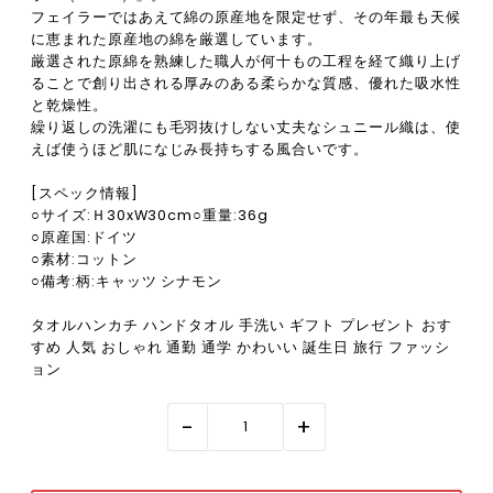
フェイラーではあえて綿の原産地を限定せず、その年最も天候
に恵まれた原産地の綿を厳選しています。
厳選された原綿を熟練した職人が何十もの工程を経て織り上げ
ることで創り出される厚みのある柔らかな質感、優れた吸水性
と乾燥性。
繰り返しの洗濯にも毛羽抜けしない丈夫なシュニール織は、使
えば使うほど肌になじみ長持ちする風合いです。
[スペック情報]
○サイズ:Ｈ30xW30cm○重量:36g
○原産国:ドイツ
○素材:コットン
○備考:柄:キャッツ シナモン
タオルハンカチ ハンドタオル 手洗い ギフト プレゼント おす
すめ 人気 おしゃれ 通勤 通学 かわいい 誕生日 旅行 ファッシ
ョン
-
+