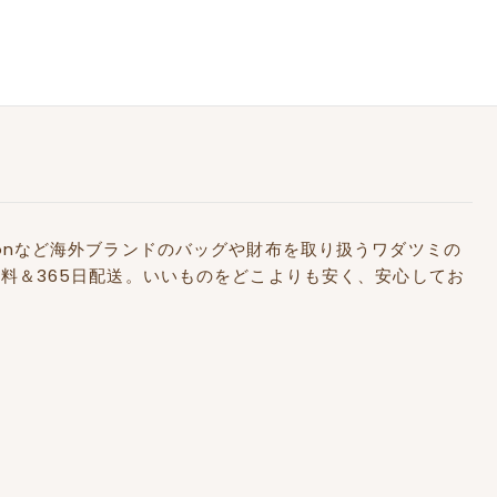
アルファベット順, A-Z
アルファベット順, Z-A
価格の安い順
価格の高い順
古い商品順
新着順
Kidstonなど海外ブランドのバッグや財布を取り扱うワダツミの
料＆365日配送。いいものをどこよりも安く、安心してお