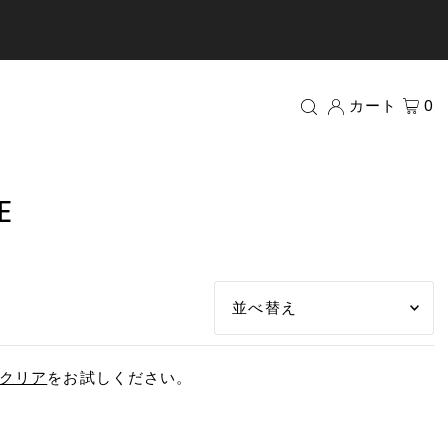
カート
0
E
オススメ
クリア
をお試しください。
関連性が最も高い
ベストセラー